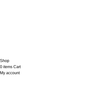
Correos Electrónicos
Siguenos en nuestras
redes
2025
Sistemas Inteligentes de Acceso S.A. de C.V. Todos 
Shop
0
items
Cart
My account