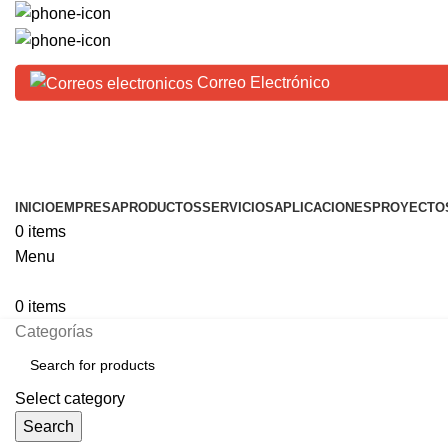
(656) 625-9642
(656) 625-9643
Correo Electrónico
Horario:
Lunes a Viernes de 08:00 hs a 18:00 hs
INICIO
EMPRESA
PRODUCTOS
SERVICIOS
APLICACIONES
PROYECTO
0
items
Menu
0
items
Categorías
Select category
Search