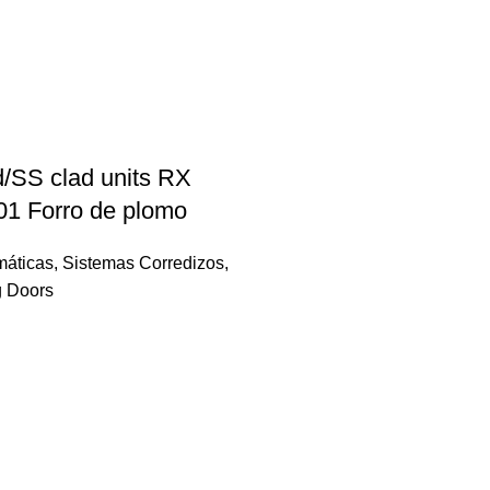
d/SS clad units RX
01 Forro de plomo
máticas
,
Sistemas Corredizos
,
g Doors