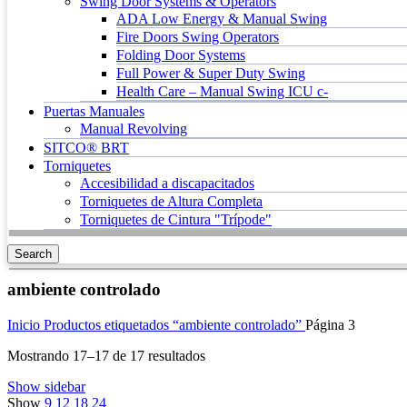
Swing Door Systems & Operators
ADA Low Energy & Manual Swing
Fire Doors Swing Operators
Folding Door Systems
Full Power & Super Duty Swing
Health Care – Manual Swing ICU c-
Puertas Manuales
Manual Revolving
SITCO® BRT
Torniquetes
Accesibilidad a discapacitados
Torniquetes de Altura Completa
Torniquetes de Cintura "Trípode"
Search
ambiente controlado
Inicio
Productos etiquetados “ambiente controlado”
Página 3
Mostrando 17–17 de 17 resultados
Show sidebar
Show
9
12
18
24