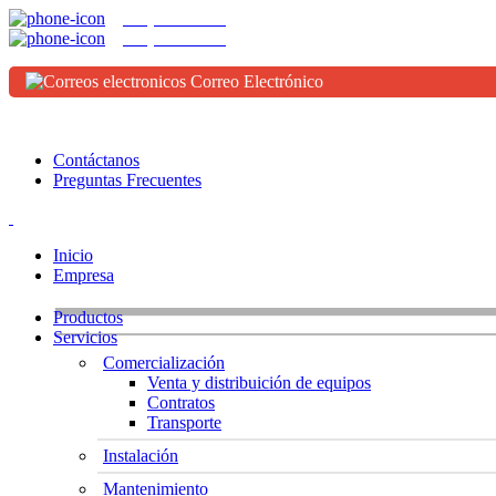
(656) 625-9642
(656) 625-9643
Correo Electrónico
Horario:
Lunes a Viernes de 08:00 hs a 18:00 hs
Contáctanos
Preguntas Frecuentes
Inicio
Empresa
Productos
Servicios
Comercialización
Venta y distribuición de equipos
Contratos
Transporte
Instalación
Mantenimiento