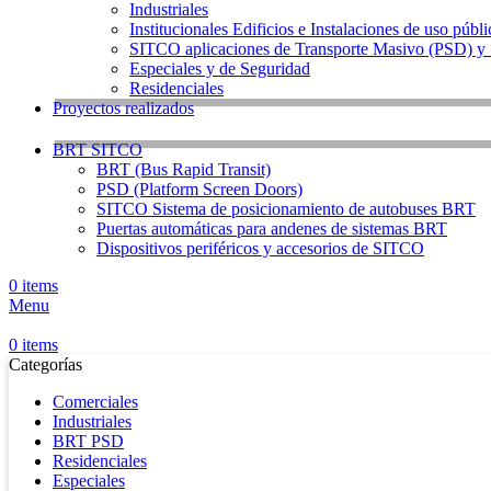
Industriales
Institucionales Edificios e Instalaciones de uso públ
SITCO aplicaciones de Transporte Masivo (PSD) 
Especiales y de Seguridad
Residenciales
Proyectos realizados
BRT SITCO
BRT (Bus Rapid Transit)
PSD (Platform Screen Doors)
SITCO Sistema de posicionamiento de autobuses BRT
Puertas automáticas para andenes de sistemas BRT
Dispositivos periféricos y accesorios de SITCO
0
items
Menu
0
items
Categorías
Comerciales
Industriales
BRT PSD
Residenciales
Especiales