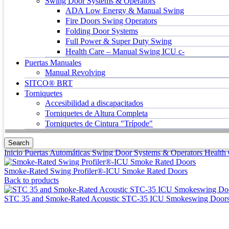
Swing Door Systems & Operators
ADA Low Energy & Manual Swing
Fire Doors Swing Operators
Folding Door Systems
Full Power & Super Duty Swing
Health Care – Manual Swing ICU c-
Puertas Manuales
Manual Revolving
SITCO® BRT
Torniquetes
Accesibilidad a discapacitados
Torniquetes de Altura Completa
Torniquetes de Cintura "Trípode"
Search
Inicio
Puertas Automáticas
Swing Door Systems & Operators
Health
Smoke-Rated Swing Profiler®-ICU Smoke Rated Doors
Back to products
STC 35 and Smoke-Rated Acoustic STC-35 ICU Smokeswing Door