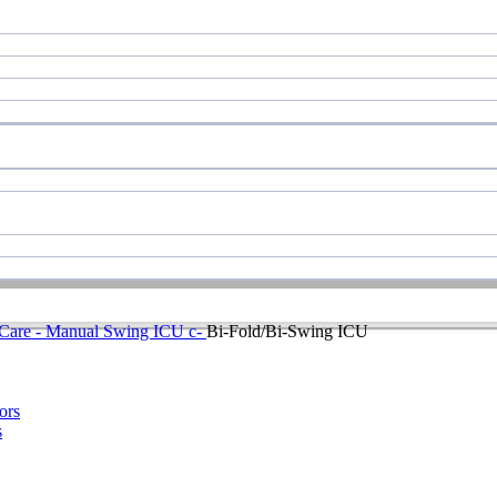
 Care - Manual Swing ICU c-
Bi-Fold/Bi-Swing ICU
s