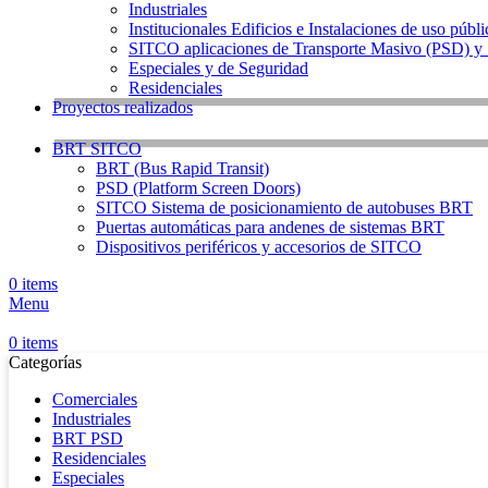
Industriales
Institucionales Edificios e Instalaciones de uso públ
SITCO aplicaciones de Transporte Masivo (PSD) 
Especiales y de Seguridad
Residenciales
Proyectos realizados
BRT SITCO
BRT (Bus Rapid Transit)
PSD (Platform Screen Doors)
SITCO Sistema de posicionamiento de autobuses BRT
Puertas automáticas para andenes de sistemas BRT
Dispositivos periféricos y accesorios de SITCO
0
items
Menu
0
items
Categorías
Comerciales
Industriales
BRT PSD
Residenciales
Especiales