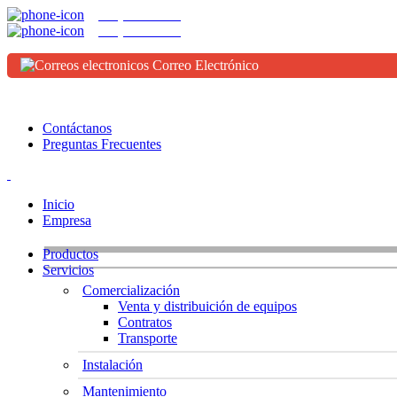
(656) 625-9642
(656) 625-9643
Correo Electrónico
Horario:
Lunes a Viernes de 08:00 hs a 18:00 hs
Contáctanos
Preguntas Frecuentes
Inicio
Empresa
Productos
Servicios
Comercialización
Venta y distribuición de equipos
Contratos
Transporte
Instalación
Mantenimiento