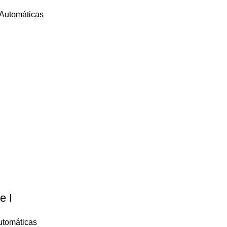
 Automáticas
e I
utomáticas