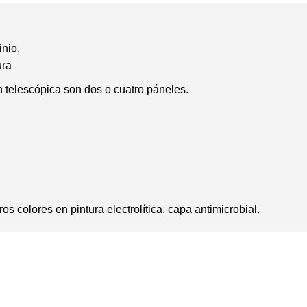
inio.
ura
n telescópica son dos o cuatro páneles.
s colores en pintura electrolítica, capa antimicrobial.