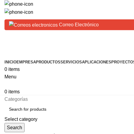
(656) 625-9642
(656) 625-9643
Correo Electrónico
Horario:
Lunes a Viernes de 08:00 hs a 18:00 hs
INICIO
EMPRESA
PRODUCTOS
SERVICIOS
APLICACIONES
PROYECTO
0
items
Menu
0
items
Categorías
Select category
Search