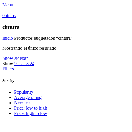
Menu
0
items
cintura
Inicio
Productos etiquetados “cintura”
Mostrando el único resultado
Show sidebar
Show
9
12
18
24
Filters
Sort by
Popularity
Average rating
Newness
Price: low to high
Price: high to low